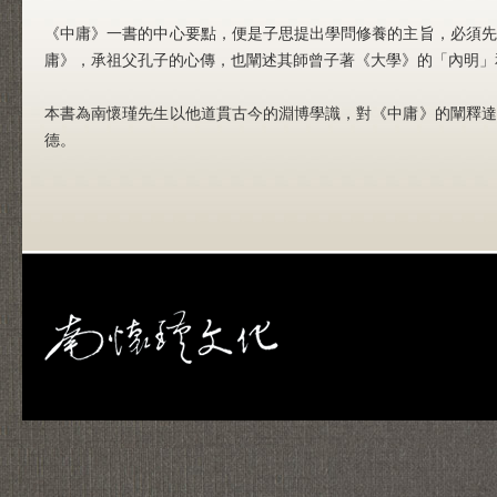
《中庸》一書的中心要點，便是子思提出學問修養的主旨，必須先
庸》，承祖父孔子的心傳，也闡述其師曾子著《大學》的「內明」
本書為南懷瑾先生以他道貫古今的淵博學識，對《中庸》的闡釋達
德。