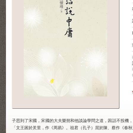
子思到了宋國，宋國的大夫樂朔和他談論學問之道，因話不投機，
「文王困於羑里，作《周易》。祖君（孔子）屈於陳、蔡作《春秋