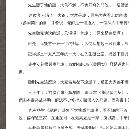
先生聽了他的話，大為不解，不免好奇的問他，「這話是
這位客人講了一大篇，大意是說，原先大家看老師的書，
《參同契》的書，才發現，老師是一個通人，一個深入中華傳
先生聽完他說的話，只淺淺一笑說：「原來是這樣啊！」
但是，這雙方一來一往的對話，卻使我想起一段往事，與
記得那是一九八三年的一天，在先生辦公室。聽說下個月要
先生立刻很嚴肅的說：你們都以為《參同契》只是道家的書
書。
聽到先生這麼說，大家當然都不說話了，反正大家都不懂，
三十年了，前塵往事記憶猶新，而這本《我說參同契》，也
們由本書得益得助，解決不少修持方面個人的問題。因為書中
也有些對《易經》卦象不太熟悉的讀者，看不懂的不管，
說，儒釋道三家，互通互補，在最高處是一家，所以說，中華
在此書重新校訂出版之際，意外看到杜忠誥老師在書中的眉