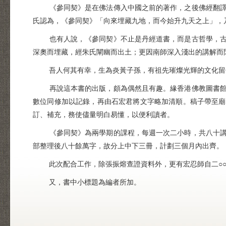
《參同契》是在佛法傳入中國之前的著作，之後佛經翻譯常
氏認為，《參同契》「向來埋藏九地，而今始升九天之上」，
也有人說，《參同契》不止是丹經道書，而是古哲學，古典
深奧而埋藏，經朱氏闡幽而出土；更因南師深入淺出的講解而
吾人何其有幸，生為炎黃子孫，有祖先璀燦光輝的文化留傳
再說這本書的出版，頗為偶然且有趣。緣香港佛教圖書館的
數位同修加以記錄，再由石宏君將文字略加清順。稿子帶至廟
訂、補充，務使儘量明白易懂，以便利讀者。
《參同契》為兩學期的課程，每週一次二小時，共八十講，
部整理後八十餘萬字，故分上中下三冊，計劃三個月內出齊。
此次配合工作，除張振熔查證資料外，更有宏忍師自二○○
又，書中小標題為編者所加。