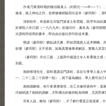
作者乃東漢時期的魏伯陽真人（約西元一○○年──？），
修道，後入神仙之列，並將修煉經驗寫出這本《參同契》，當
清朝初年，有道家北宗龍門派道士朱雲陽，因早年由此書入
於康熙八年己酉（一六六九年）刻版印行，書名為《參同契闡
次課程所採用的書本，即自由出版社所印的這本書。
惟讀《參同契》猶如讀天書，即如雲陽真人這本闡幽，亦為
欲懂《參同契》太不容易，如無真實修養者解說，實難入其堂
《參同契》共分三篇，上篇與中篇讀之令人有重複之感；其
別庭。
南師懷瑾先生，當時選講這門課程，旨在引導學人進入中華
一、二十二及二十四章一段），因下篇為總結，學人應可自己
南師講解後，有行者逐漸發現，在工夫修持過程中，道家的
仔細研讀了南師的講解，才對佛法的修持較為明瞭，尤其對東
另有人說，略知《參同契》，才了解什麼是正統道家，什麼